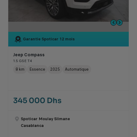
Garantie Spoticar
12 mois
Jeep Compass
1.5 GSE T4
8 km
Essence
2025
Automatique
345 000 Dhs
Spoticar Moulay Slimane
Casablanca