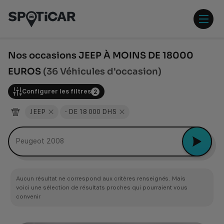
Aller
Aller
au
au
contenu
pied
ouvr
principal
de
/
page
ferm
Nos occasions JEEP À MOINS DE 18000
le
EUROS
(36 Véhicules d'occasion)
men
Configurer les filtres
2
JEEP
- DE 18 000 DHS
Quelles sont vos voitures à moins de 150 000 Dhs ?
Aucun résultat ne correspond aux critères renseignés. Mais
voici une sélection de résultats proches qui pourraient vous
convenir