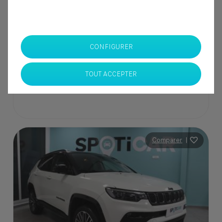
329 000 Dhs
CONFIGURER
Spoticar Moulay Slimane
Casablanca
TOUT ACCEPTER
Comparer
|